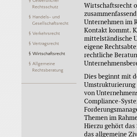
Gewerblicher
Wirtschaftsrecht 
Rechtsschutz
zusammenfassend a
Handels- und
Unternehmen im Ra
Gesellschaftsrecht
Kontakt kommt. Kl
Verkehrsrecht
mittelständische 
Vertragsrecht
eigene Rechtsabte
rechtliche Beratun
Wirtschaftsrecht
Unternehmensbere
Allgemeine
Rechtsberatung
Dies beginnt mit 
Umstrukturierung
von Unternehmenss
Compliance-System
Forderungsmanage
Themen im Rahmen 
Hierzu gehört das
das allgemeine Ziv